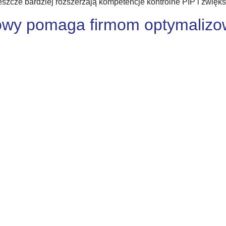
zcze bardziej rozszerzają kompetencje kontrolne PIP i zwięk
owy pomaga firmom optymalizo