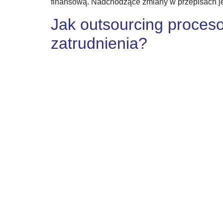
finansową. Nadchodzące zmiany w przepisach jes
Jak outsourcing proces
zatrudnienia?