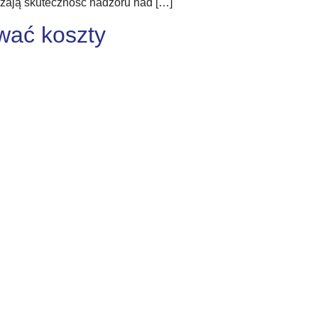
szają skuteczność nadzoru nad […]
wać koszty